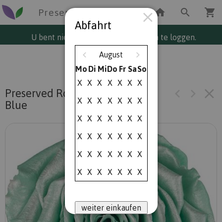
Preserved Roses Vorrat (NL)
Abfahrt
U bent niet ingelogd. Klik hier om in te loggen.
August
Mo
Di
Mi
Do
Fr
Sa
So
X
X
X
X
X
X
X
Preserved Rosa Xl Satin Tiffany
X
X
X
X
X
X
X
Blue
X
X
X
X
X
X
X
X
X
X
X
X
X
X
X
X
X
X
X
X
X
X
X
X
X
X
X
X
weiter einkaufen