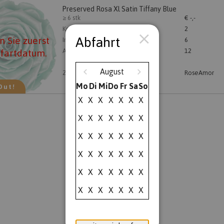
Preserved Rosa Xl Satin Tiffany Blue
ved Rosa Xl Satin Tiffany Blue
≥ 6 stk
€ -,-
len Sie zuerst ein Abfartdatum.
Kolli
2
Abfahrt
 Sie zuerst
Inhalt
6
bfartdatum.
Anzahl
12
August
Züchter
RoseAmor
Mo
Di
Mi
Do
Fr
Sa
So
Out!
X
X
X
X
X
X
X
X
X
X
X
X
X
X
X
X
X
X
X
X
X
X
X
X
X
X
X
X
X
X
X
X
X
X
X
X
X
X
X
X
X
X