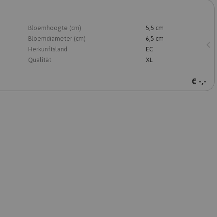
Bloemhoogte (cm)
5,5 cm
Bloemdiameter (cm)
6,5 cm
Herkunftsland
EC
Qualität
XL
€
-,-