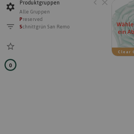
Produktgruppen
Preser
Alle Gruppen
Wäh
P
reserved
Wählen
S
chnittgrün San Remo
ein A
Clear 
0