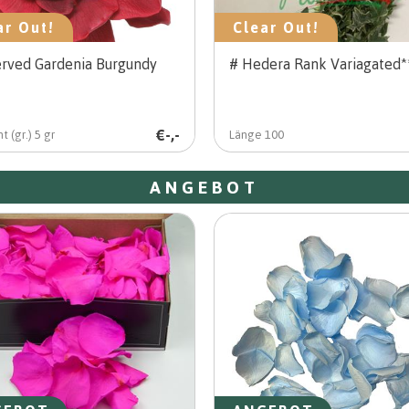
ar Out!
Clear Out!
erved Gardenia Burgundy
60
Gewicht (gr.)
5 gr
Kolli
1
Länge
10
3
Bloemhoogte (cm)
5 cm
Inhalt
100
Herkunftsland
€
-,-
 (gr.) 5 gr
Länge 100
180
Bloemdiameter (cm)
9 cm
Anzahl
100
Qualität
A1
Herkunftsland
CO
Züchter
Promoflor
Aant knop (min.)
9
ANGEBOT
Qualität
A1
r
Verdissimo