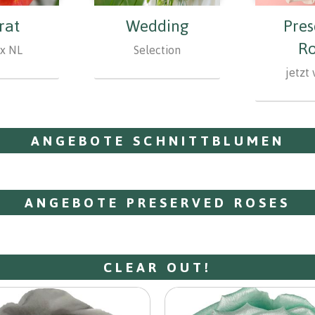
rat
Wedding
Pres
Ro
x NL
Selection
jetzt 
ANGEBOTE SCHNITTBLUMEN
ANGEBOTE PRESERVED ROSES
CLEAR OUT!