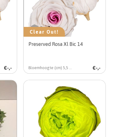
Clear Out!
Preserved Rosa Xl Bic 14
5 cm
Kolli
12
Bloemhoogte (cm)
5,5 cm
5 cm
Inhalt
6
Bloemdiameter (cm)
6,5 cm
€
-,-
€
-,-
Bloemhoogte (cm) 5,5 cm
Anzahl
72
Herkunftsland
EC
Qualität
XL
Züchter
RoseAmor