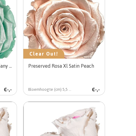
Clear Out!
Preserved Rosa Xl Satin Tiffany Blue
Preserved Rosa Xl Satin Peach
5 cm
Kolli
58
Bloemhoogte (cm)
5,5 cm
5 cm
Inhalt
6
Bloemdiameter (cm)
6,5 cm
€
-,-
€
-,-
Bloemhoogte (cm) 5,5 cm
Anzahl
348
Herkunftsland
EC
Qualität
XL
Züchter
RoseAmor