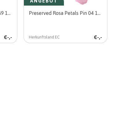
ANGEBOT
Preserved Rosa Petals Blu 89 100gr
Preserved Rosa Petals Pin 04 100gr
Kolli
35
Herkunftsland
EC
TALS
Inhalt
1
Qualität
PETALS
€
-,-
€
-,-
Herkunftsland EC
Anzahl
35
Züchter
RoseAmor