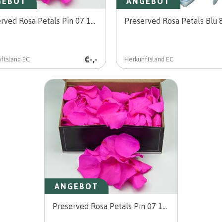
GEBOT
ANGEBOT
Preserved Rosa Petals Pin 07 100gr
2
Herkunftsland
EC
Kolli
20
Herkunftsland
EC
1
Qualität
PETALS
Inhalt
1
Qualität
PE
€
-,-
ftsland EC
Herkunftsland EC
2
Anzahl
20
r
RoseAmor
Züchter
RoseAmor
ANGEBOT
Preserved Rosa Petals Pin 07 100gr