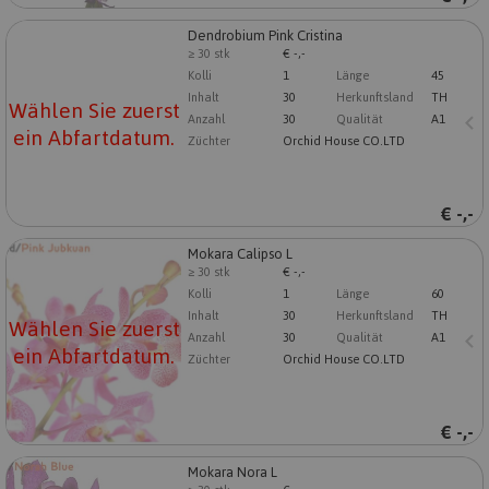
Dendrobium Pink Cristina
Dendrobium Pink Cristina
≥ 30 stk
€ -,-
Wählen Sie zuerst ein Abfartdatum.
Kolli
1
Länge
45
Inhalt
30
Herkunftsland
TH
Wählen Sie zuerst
Anzahl
30
Qualität
A1
ein Abfartdatum.
Züchter
Orchid House CO.LTD
€
-,-
Mokara Calipso L
Mokara Calipso L
≥ 30 stk
€ -,-
Wählen Sie zuerst ein Abfartdatum.
Kolli
1
Länge
60
Inhalt
30
Herkunftsland
TH
Wählen Sie zuerst
Anzahl
30
Qualität
A1
ein Abfartdatum.
Züchter
Orchid House CO.LTD
€
-,-
Mokara Nora L
Mokara Nora L