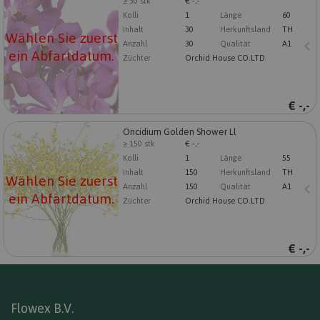
≥ 30 stk
€ -,-
Wählen Sie zuerst ein Abfartdatum.
Kolli
1
Länge
60
Inhalt
30
Herkunftsland
TH
Wählen Sie zuerst
Anzahl
30
Qualität
A1
ein Abfartdatum.
Züchter
Orchid House CO.LTD
€
-,-
Oncidium Golden Shower Ll
Oncidium Golden Shower Ll
≥ 150 stk
€ -,-
Wählen Sie zuerst ein Abfartdatum.
Kolli
1
Länge
55
Inhalt
150
Herkunftsland
TH
Wählen Sie zuerst
Anzahl
150
Qualität
A1
ein Abfartdatum.
Züchter
Orchid House CO.LTD
€
-,-
Flowex B.V.