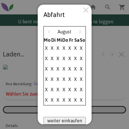
Abfahrt
U bent niet ingelogd. Klik hier om in te loggen.
August
Mo
Di
Mi
Do
Fr
Sa
So
X
X
X
X
X
X
X
Laden...
X
X
X
X
X
X
X
X
X
X
X
X
X
X
X
X
X
X
X
X
X
Geliefert am Montag
Ihre Bestellung:
X
X
X
X
X
X
X
Wählen Sie zuerst ein Abfartdatum.
X
X
X
X
X
X
X
weiter einkaufen
Details