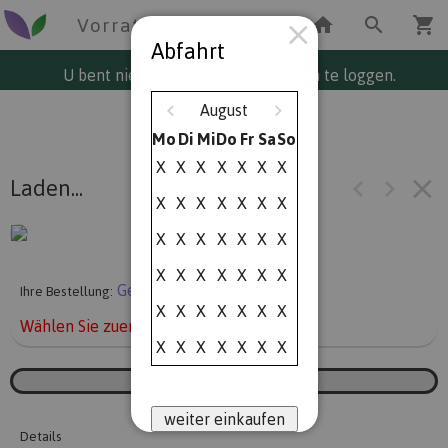
Vorrat Schnittblumen
Abfahrt
U bent niet ingelogd. Klik hier om in te loggen.
August
Mo
Di
Mi
Do
Fr
Sa
So
X
X
X
X
X
X
X
Laden...
X
X
X
X
X
X
X
X
X
X
X
X
X
X
X
X
X
X
X
X
X
Geliefert am Montag
Ihre Bestellung:
X
X
X
X
X
X
X
Wählen Sie zuerst ein Abfartdatum.
X
X
X
X
X
X
X
weiter einkaufen
Details