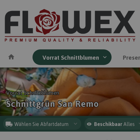
Vorrat Schnittblumen
Preser
Vorrat Schnittblumen
Schnittgrün San Remo
Wählen Sie Abfartdatum
Beschikbaar
Alles