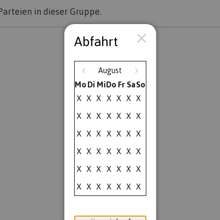
Parteien in dieser Gruppe.
Abfahrt
August
Mo
Di
Mi
Do
Fr
Sa
So
X
X
X
X
X
X
X
X
X
X
X
X
X
X
X
X
X
X
X
X
X
X
X
X
X
X
X
X
X
X
X
X
X
X
X
X
X
X
X
X
X
X