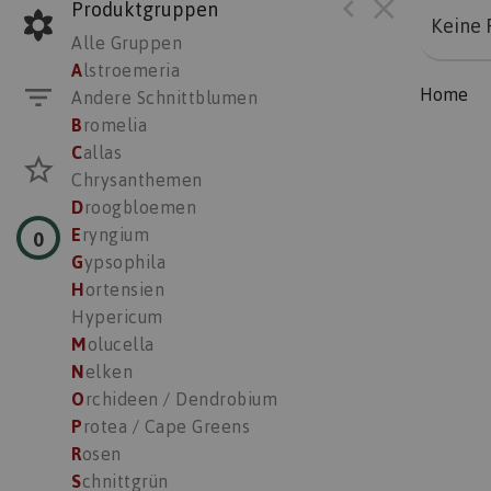
Produktgruppen
Keine 
Alle Gruppen
A
lstroemeria
Home
Andere Schnittblumen
B
romelia
C
allas
Chrysanthemen
D
roogbloemen
E
ryngium
0
G
ypsophila
H
ortensien
Hypericum
M
olucella
N
elken
O
rchideen / Dendrobium
P
rotea / Cape Greens
R
osen
S
chnittgrün