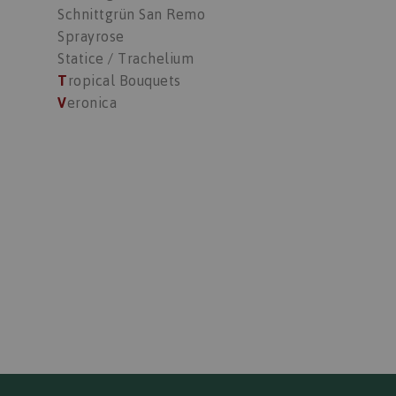
Schnittgrün San Remo
Sprayrose
Statice / Trachelium
T
ropical Bouquets
V
eronica